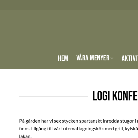
Skip
to
content
VÅRA MENYER
HEM
AKTIV
LOGI KONF
På gården har vi sex stycken spartanskt inredda stugor i 
finns tillgång till vårt utematlagningskök med grill, kyls
lakan.