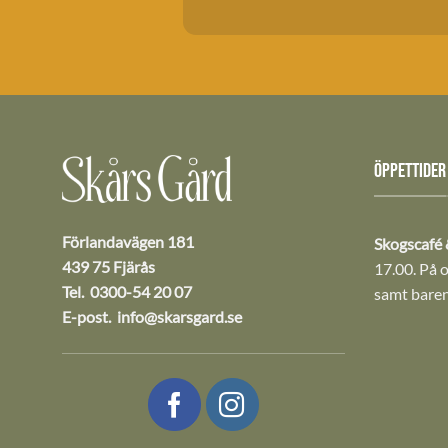
ÖPPETTIDER
Förlandavägen 181
Skogscafé 
439 75 Fjärås
17.00. På 
Tel. 0300-54 20 07
samt baren
E-post.
info@skarsgard.se