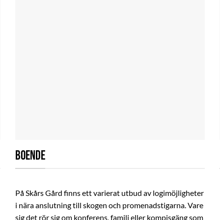
BOENDE
På Skårs Gård finns ett varierat utbud av logimöjligheter
i nära anslutning till skogen och promenadstigarna. Vare
sig det rör sig om konferens, familj eller kompisgäng som