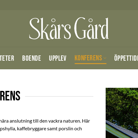
KONFERENS
ITETER
BOENDE
UPPLEV
ÖPPETTID
ERENS
nära anslutning till den vackra naturen. Här
kåpshylla, kaffebryggare samt porslin och