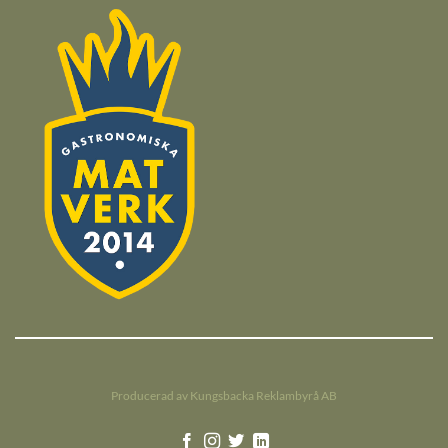
Producerad av Kungsbacka Reklambyrå AB