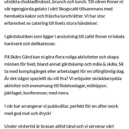
utsökta chokladfrukost, brunch och lunch. Till våren finner ni
vår egengjorda gelato i vårt Skogscafé tillsammans med
hembakta kakor och fräscha lunchrätter. Vi har stor
erfarenhet av catering till livets stora händelser.
I gårdsbutiken som ligger i anslutning till cafét finner ni lokala
hantverk och delikatesser.
På Skårs Gård kan ni göra flera roliga aktiviteter och skapa
minnen för livet, bland annat gårdskamp och måla & skåla. Så
ta med kompisgänget eller arbetslaget för en oförglömlig dag.
Är det något speciellt du vill fira? Vi erbjuder skräddarsydda
aktiviter och evenemang till födelsedagar, möhippor,
jaktlaget, konferenser, med mera.
I vår bar arrangerar vi pubkvällar, perfekt för en after work
med god mat och dryck!
Under vintertid är brasan alltid tänd och vi serverar vårt